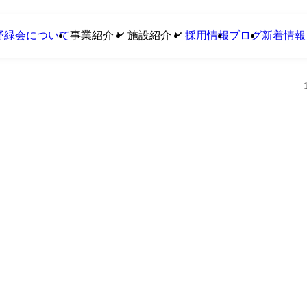
野緑会について
事業紹介
施設紹介
採用情報
ブログ
新着情報
障害者支援施設 なぎの木園
なぎの木園
就労継続支援B型事業
第二なぎの木園
放課後等デイサービス事業
グループホーム
グループホーム事業
計画相談支援事業