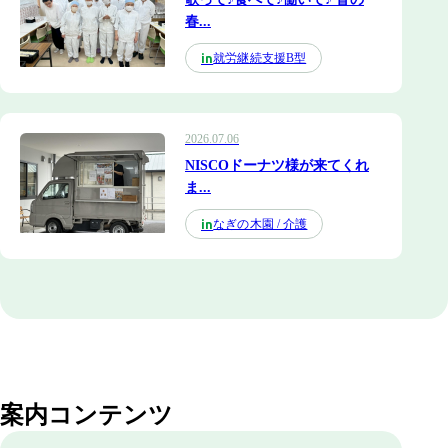
春...
就労継続支援B型
in
2026.07.06
NISCOドーナツ様が来てくれ
ま...
なぎの木園 / 介護
in
案内コンテンツ