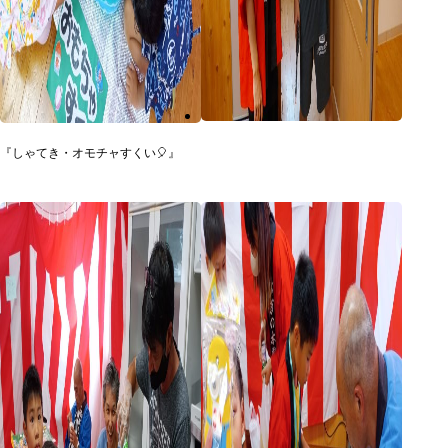
『しゃてき・オモチャすくい🎈』