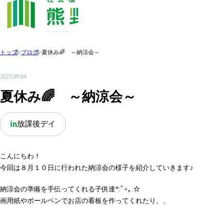
トップ
>
ブログ
>
夏休み🌈 ～納涼会～
2023.09.04
夏休み🌈 ～納涼会～
放課後デイ
in
こんにちわ！
今回は８月１０日に行われた納涼会の様子を紹介していきます♪
納涼会の準備を手伝ってくれる子供達*:ﾟ+｡.☆
画用紙やボールペンでお店の看板を作ってくれたり、、