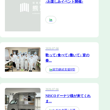
♪お楽しみイベント開催♪
in
2026.07.08
歌って♪食べて♪働いて♪ 皆の
春...
就労継続支援B型
in
2026.07.06
NISCOドーナツ様が来てくれ
ま...