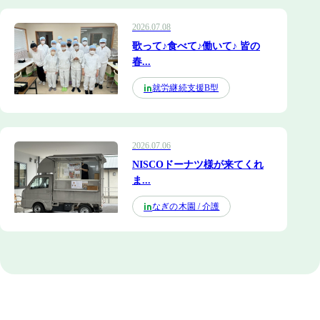
2026.07.08
歌って♪食べて♪働いて♪ 皆の
春...
就労継続支援B型
in
2026.07.06
NISCOドーナツ様が来てくれ
ま...
なぎの木園 / 介護
in