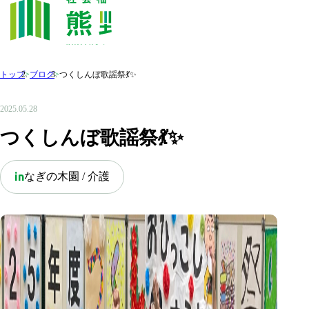
トップ
>
ブログ
>
つくしんぼ歌謡祭💃✨
2025.05.28
つくしんぼ歌謡祭💃✨
なぎの木園 / 介護
in