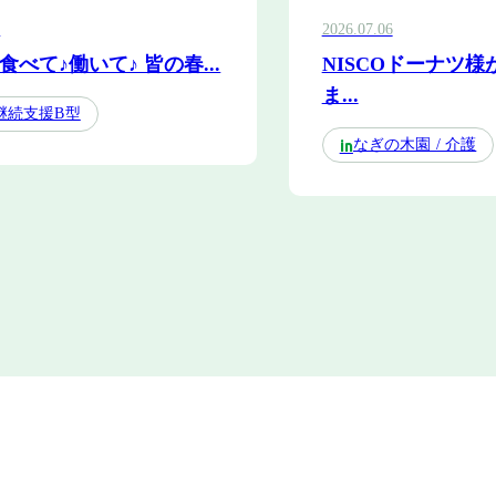
8
2026.07.06
食べて♪働いて♪ 皆の春...
NISCOドーナツ
ま...
継続支援B型
なぎの木園 / 介護
in