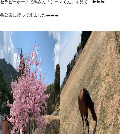
セラピーホースで馬さん「シーマくん」を見て…🐎🐎🐎
亀公園に行って来ました🐢🐢🐢