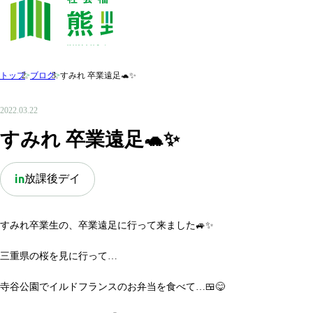
トップ
>
ブログ
>
すみれ 卒業遠足🐢✨
2022.03.22
すみれ 卒業遠足🐢✨
放課後デイ
in
すみれ卒業生の、卒業遠足に行って来ました🚙✨
三重県の桜を見に行って…
寺谷公園でイルドフランスのお弁当を食べて…🍱😋