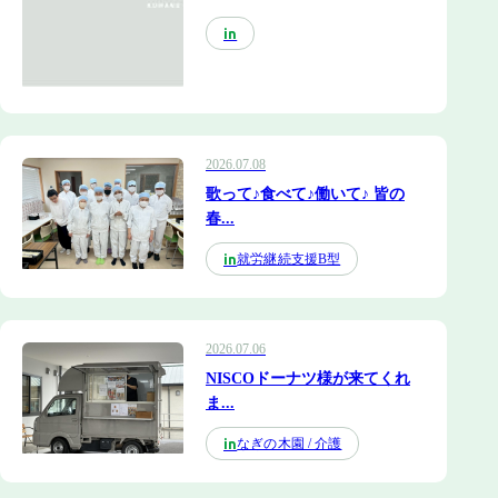
in
2026.07.08
歌って♪食べて♪働いて♪ 皆の
春...
就労継続支援B型
in
2026.07.06
NISCOドーナツ様が来てくれ
ま...
なぎの木園 / 介護
in