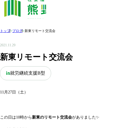
トップ
>
ブログ
>
新東リモート交流会
2021.11.29
新東リモート交流会
就労継続支援B型
in
11月27日（土）
この日は10時から
新東のリモート交流会
がありました✨