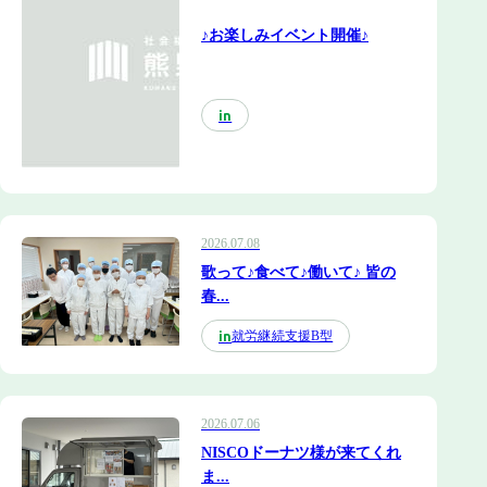
♪お楽しみイベント開催♪
in
2026.07.08
歌って♪食べて♪働いて♪ 皆の
春...
就労継続支援B型
in
2026.07.06
NISCOドーナツ様が来てくれ
ま...