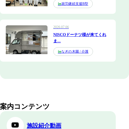
就労継続支援B型
in
2026.07.06
NISCOドーナツ様が来てくれ
ま...
なぎの木園 / 介護
in
案内コンテンツ
施設紹介動画