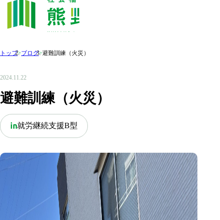
トップ
>
ブログ
>
避難訓練（火災）
2024.11.22
避難訓練（火災）
就労継続支援B型
in