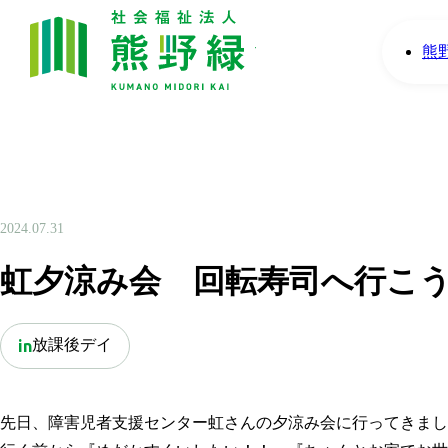
熊
2024.07.31
虹夕涼み会 回転寿司へ行こ
放課後デイ
in
先日、障害児者支援センター虹さんの夕涼み会に行ってきまし