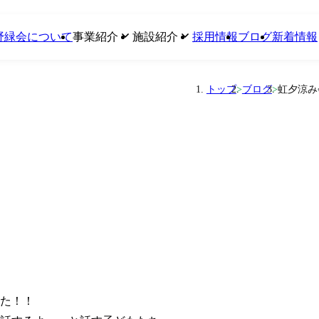
野緑会について
事業紹介
施設紹介
採用情報
ブログ
新着情報
トップ
>
ブログ
>
虹夕涼み
障害者支援施設 なぎの木園
なぎの木園
就労継続支援B型事業
第二なぎの木園
放課後等デイサービス事業
グループホーム
グループホーム事業
計画相談支援事業
う
た！！