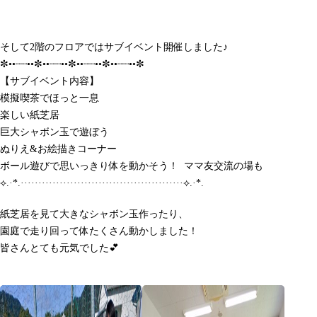
そして2階のフロアではサブイベント開催しました♪
✼••┈┈••✼••┈┈••✼••┈┈••✼••┈┈••✼
【サブイベント内容】
模擬喫茶でほっと一息
楽しい紙芝居
巨大シャボン玉で遊ぼう
ぬりえ&お絵描きコーナー
ボール遊びで思いっきり体を動かそう！ ママ友交流の場も
⟡.·*.··············································⟡.·*.
紙芝居を見て大きなシャボン玉作ったり、
園庭で走り回って体たくさん動かしました！
皆さんとても元気でした💕