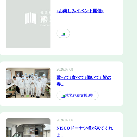
♪お楽しみイベント開催♪
in
2026.07.08
歌って♪食べて♪働いて♪ 皆の
春...
就労継続支援B型
in
2026.07.06
NISCOドーナツ様が来てくれ
ま...