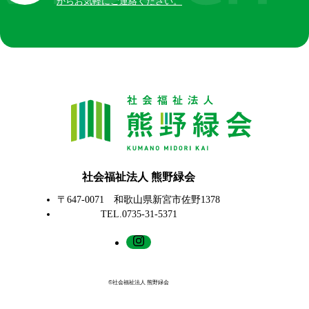
からお気軽にご連絡ください。
社会福祉法人 熊野緑会
〒647-0071 和歌山県新宮市佐野1378
TEL.0735-31-5371
©社会福祉法人 熊野緑会