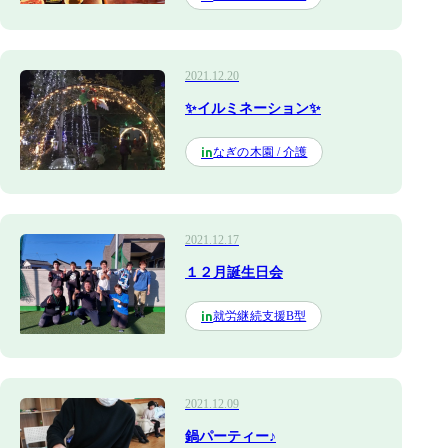
2021.12.20
✨イルミネーション✨
なぎの木園 / 介護
in
2021.12.17
１２月誕生日会
就労継続支援B型
in
2021.12.09
鍋パーティー♪