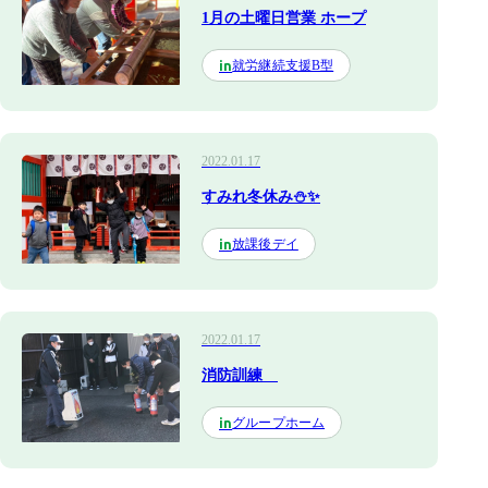
1月の土曜日営業 ホープ
就労継続支援B型
in
2022.01.17
すみれ冬休み⛄✨
放課後デイ
in
2022.01.17
消防訓練
グループホーム
in