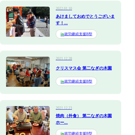
2022.01.10
あけましておめでとうございま
す！...
就労継続支援B型
in
2021.12.28
クリスマス会 第二なぎの木園
就労継続支援B型
in
2021.12.23
焼肉（外食） 第二なぎの木園
ホー...
就労継続支援B型
in