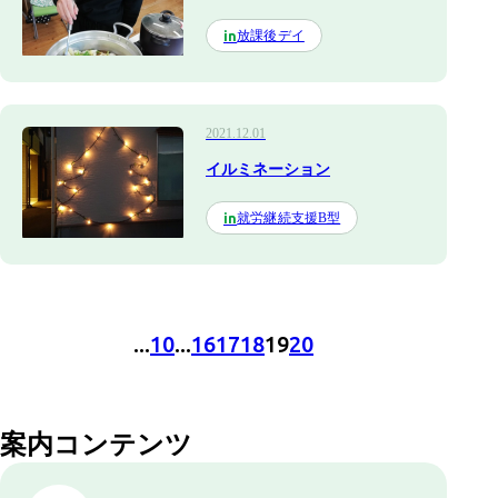
放課後デイ
in
2021.12.01
イルミネーション
就労継続支援B型
in
...
10
...
16
17
18
19
20
案内コンテンツ