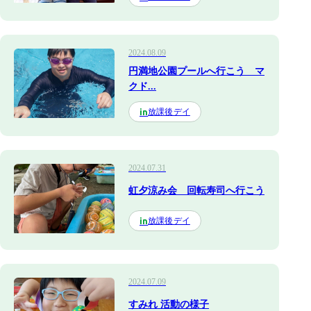
2024.08.09
円満地公園プールへ行こう マ
クド...
放課後デイ
in
2024.07.31
虹夕涼み会 回転寿司へ行こう
放課後デイ
in
2024.07.09
すみれ 活動の様子