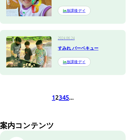
放課後デイ
in
2024.06.24
すみれ バーベキュー
放課後デイ
in
1
2
3
4
5
...
案内コンテンツ