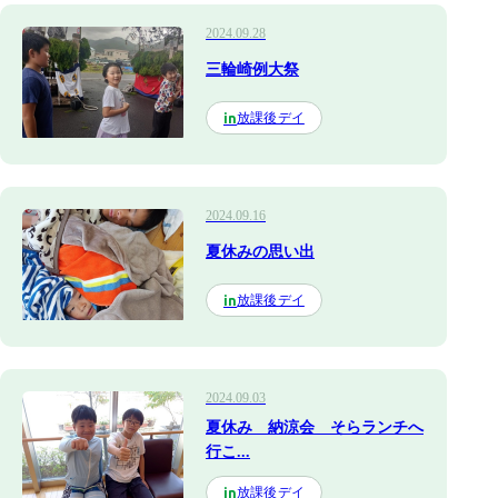
2024.09.28
三輪崎例大祭
放課後デイ
in
2024.09.16
夏休みの思い出
放課後デイ
in
2024.09.03
夏休み 納涼会 そらランチへ
行こ...
放課後デイ
in