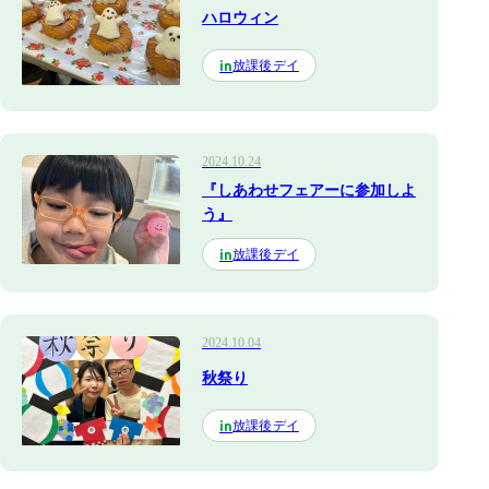
ハロウィン
放課後デイ
in
2024.10.24
『しあわせフェアーに参加しよ
う』
放課後デイ
in
2024.10.04
秋祭り
放課後デイ
in